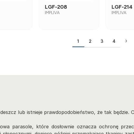
LGF-208
LGF-214
IMPLIVA
IMPLIVA
2
3
4
1
deszcz lub istnieje prawdopodobieństwo, że tak będzie. 
owa parasole, które dosłownie oznacza ochronę przec
i słonecznymi, dopiero później przemakające tkaniny za