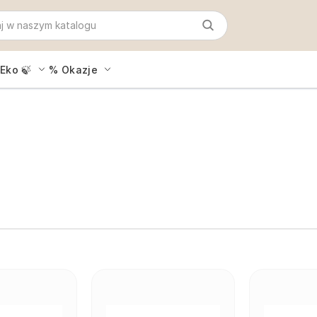
Eko 🍃
% Okazje