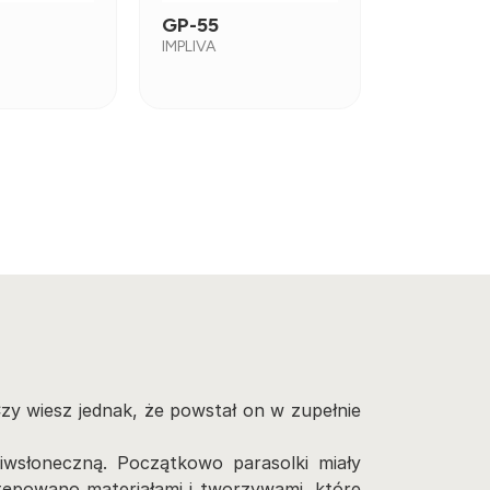
GP-55
IMPLIVA
Czy wiesz jednak, że powstał on w zupełnie
iwsłoneczną. Początkowo parasolki miały
stępowano materiałami i tworzywami, które