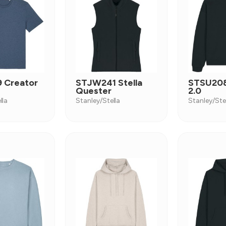
 Creator
STJW241 Stella
STSU208
Quester
2.0
lla
Stanley/Stella
Stanley/Ste