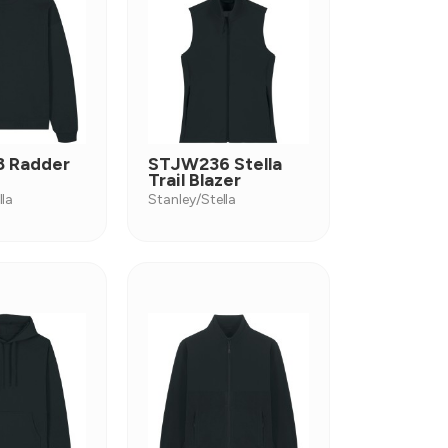
 Radder
STJW236 Stella
Trail Blazer
lla
Stanley/Stella