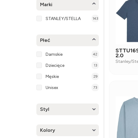
Marki
STANLEY/STELLA
143
Płeć
STTU169
Damskie
42
2.0
Stanley/Ste
Dziecięce
13
Męskie
29
Unisex
73
Styl
Kolory