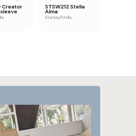
 Creator
STSW212 Stella
 sleeve
Alma
lla
Stanley/Stella