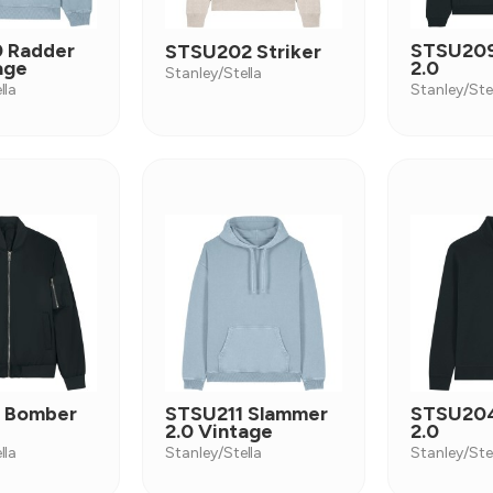
 Radder
STSU209
STSU202 Striker
age
2.0
Stanley/Stella
lla
Stanley/Ste
 Bomber
STSU211 Slammer
STSU204
2.0 Vintage
2.0
lla
Stanley/Stella
Stanley/Ste