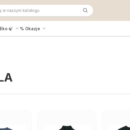
Eko 🍃
% Okazje
LA