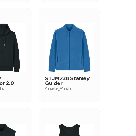
7
STJM238 Stanley
r 2.0
Guider
lla
Stanley/Stella