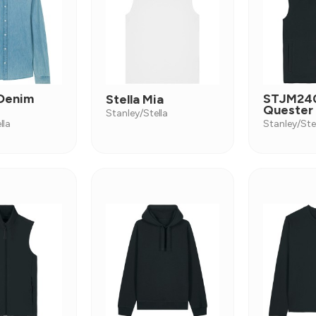
 Denim
STJM240
Stella Mia
Quester
Stanley/Stella
lla
Stanley/Ste