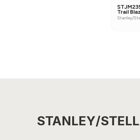
STJM235
Trail Bla
Stanley/Ste
STANLEY/STEL