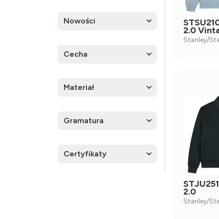
Nowości
STSU210
2.0 Vint
Stanley/Ste
Cecha
Materiał
Gramatura
Certyfikaty
STJU251
2.0
Stanley/Ste