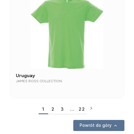
Uruguay
JAMES ROSS COLLECTION
1
2
3
…
22
Powrót do góry
