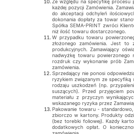
Ze względu na specyfikę procesu p
każdej pozycji Zamówienia. Zamawi
do akceptacji odchyleń ilościowy
dokonania dopłaty za towar stano
Spółka SEMA-PRINT zwróci Klient
niż ilość towaru dostarczonego.
W przypadku towaru powierzonego
złożonego zamówienia. Jest to 
produkcyjnych. Zamawiający oświ
nadwyżkę towaru powierzonego n
rozdruk czy wykonanie prób Zamaw
zamówienia.
Sprzedający nie ponosi odpowied
ryzykiem związanym ze specyfiką 
rodzaju uszkodzeń (np. przypale
suszących). Przed przyjęciem po
materiału z przyczyn wynikającyc
wskazanego ryzyka przez Zamawia
Pakowanie towaru - standardowo, 
zbiorczo w kartony. Produkty odz
(bez torebki foliowej). Każdy kar
dodatkowych opłat. O koniecznoś
zamówienia.