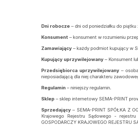
Dni robocze
– dni od poniedziałku do piątk
Konsument
– konsument w rozumieniu prze
Zamawiający
– każdy podmiot kupujący w S
Kupujący uprzywilejowany
– Konsument lub
Przedsiębiorca uprzywilejowany
– osoba 
nieposiadającą dla niej charakteru zawodoweg
Regulamin
– niniejszy regulamin.
Sklep
– sklep internetowy SEMA-PRINT pr
Sprzedający
– SEMA-PRINT SPÓŁKA Z OGR
Krajowego Rejestru Sądowego - rejes
GOSPODARCZY KRAJOWEGO REJESTRU SĄDOW