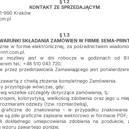
§ 1.2
KONTAKT ZE SPRZEDAJĄCYM
31-990 Kraków
om.pl
§ 1.3
WARUNKI SKŁADANIA ZAMÓWIEŃ W FIRMIE SEMA-PRIN
nie w formie elektronicznej, za pośrednictwem wiadomo
int.com.pl.
enta możliwy jest w dni robocze w godzinach od 
erem tel.:
+48 510 043 720
.
e przez przedstawiciela Zamawiającego jest potwierdzen
 zawartą z chwilą złożenia kompletnego Zamówienia.
cy przystępuje wówczas, gdy:
ową wszelkie szczegóły dotyczące zamówienia, tj.:
rojami, kolorystyką, wielkością zdobienia oraz jego u mi
zmiarami odzieży (tzw. rozmiarówką),
i graficzne do znakowania – w przypadku znakowania 
 są pliki graficzne zapisane wektorowo w formacie PDF;
śli dokładnego umiejscowienia zdobienia na produkcie,
ug wzoru zawartego
poniżej.