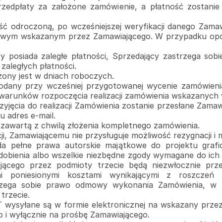
przedpłaty za założone zamówienie, a płatność zosta
ść odroczoną, po wcześniejszej weryfikacji danego Zama
owym wskazanym przez Zamawiającego. W przypadku opóźn
 posiada zaległe płatności, Sprzedający zastrzega sobi
zaległych płatności.
iczony jest w dniach roboczych.
 podany przy wcześniej przygotowanej wycenie zamówieni
warunków rozpoczęcia realizacji zamówienia wskazanych 
rzyjęcia do realizacji Zamówienia zostanie przesłane Zam
 adres e-mail.
 zawartą z chwilą złożenia kompletnego zamówienia.
cji, Zamawiającemu nie przysługuje możliwość rezygnacji i
da pełne prawa autorskie majątkowe do projektu grafi
bienia albo wszelkie niezbędne zgody wymagane do ich w
jącego przez podmioty trzecie będą niezwłocznie prz
mi poniesionymi kosztami wynikającymi z roszczeń
trzega sobie prawo odmowy wykonania Zamówienia, w 
 trzecie.
T wysyłane są w formie elektronicznej na wskazany prze
o i wyłącznie na prośbę Zamawiającego.