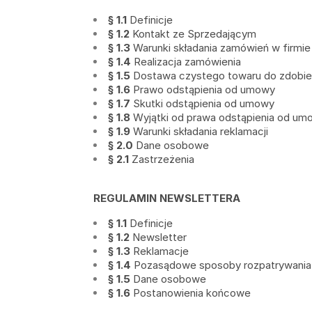
§ 1.1
Definicje
§ 1.2
Kontakt ze Sprzedającym
§ 1.3
Warunki składania zamówień w firm
§ 1.4
Realizacja zamówienia
§ 1.5
Dostawa czystego towaru do zdobie
§ 1.6
Prawo odstąpienia od umowy
§ 1.7
Skutki odstąpienia od umowy
§ 1.8
Wyjątki od prawa odstąpienia od um
§ 1.9
Warunki składania reklamacji
§ 2.0
Dane osobowe
§ 2.1
Zastrzeżenia
REGULAMIN NEWSLETTERA
§ 1.1
Definicje
§ 1.2
Newsletter
§ 1.3
Reklamacje
§ 1.4
Pozasądowe sposoby rozpatrywania r
§ 1.5
Dane osobowe
§ 1.6
Postanowienia końcowe