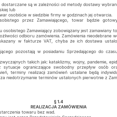
dostarczane są w zależności od metody dostawy wybranej
kiej lub
r osobiście w siedzibie firmy w godzinach jej otwarcia.
obistego przez Zamawiającego, towar będzie gotow
u osobistego Zamawiający zobowiązany jest zamawiany to
możliwości odbioru zamówienia. Zamówienia nieodebrane 
kazany w fakturze VAT, chyba że ich dostawa ustalon
ącego pozostają w posiadaniu Sprzedającego do czasu
zwyczajnych takich jak: kataklizmy, wojny, pandemie, ep
az sytuacje ograniczające swobodny przepływ osób 
ień, terminy realizacji zamówień ustalane będą indywid
za niedotrzymanie terminów ustalonych pierwotnie z Za
§ 1.4
REALIZACJA ZAMÓWIENIA
starczenia towaru bez wad.