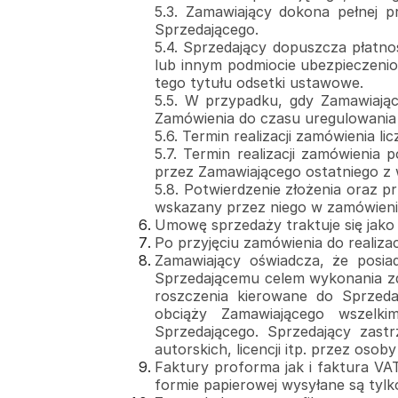
5.3. Zamawiający dokona pełnej 
Sprzedającego.
5.4. Sprzedający dopuszcza płatno
lub innym podmiocie ubezpieczeni
tego tytułu odsetki ustawowe.
5.5. W przypadku, gdy Zamawiający
Zamówienia do czasu uregulowania 
5.6. Termin realizacji zamówienia l
5.7. Termin realizacji zamówienia
przez Zamawiającego ostatniego z 
5.8. Potwierdzenie złożenia oraz p
wskazany przez niego w zamówieniu
Umowę sprzedaży traktuje się jako
Po przyjęciu zamówienia do realiza
Zamawiający oświadcza, że posia
Sprzedającemu celem wykonania zdo
roszczenia kierowane do Sprzeda
obciąży Zamawiającego wszelki
Sprzedającego. Sprzedający zas
autorskich, licencji itp. przez osoby
Faktury proforma jak i faktura VA
formie papierowej wysyłane są tylk