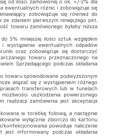
ię od ilości zamówionej o ok. +/-2% dla
a ewentualnych różnic i zobowiązuje się
amawiający zobowiązuje się również do
ze zdaniem pierwszym niniejszego pkt.
lość towaru zamówionego byłaby niższa
do 5% mniejszej ilości sztuk względem
 i wystąpienia ewentualnych odpadów
runki oraz zobowiązuje się dostarczyć
tarczanego towaru przeznaczonego na
ielem Sprzedającego podczas składania
ącego towaru spowodowane podwyższonym
może wiązać się z wystąpieniem różnego
 prasach transferowych lub w tunelach
 możliwości uszkodzenia powierzonego
realizacji zamówienia jest akceptacja
kowana w torebkę foliową, a następnie
akowane wyłącznie zbiorczo do kartonu
ie/konfekcjonowania powoduje naliczenie
t jest informowany podczas składania