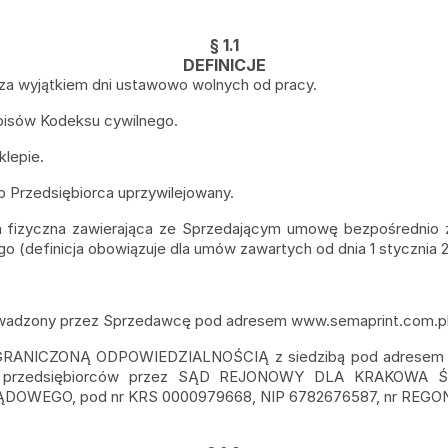
§ 1.1
DEFINICJE
u za wyjątkiem dni ustawowo wolnych od pracy.
pisów Kodeksu cywilnego.
klepie.
 Przedsiębiorca uprzywilejowany.
fizyczna zawierająca ze Sprzedającym umowę bezpośrednio zwi
o (definicja obowiązuje dla umów zawartych od dnia 1 stycznia 20
owadzony przez Sprzedawcę pod adresem
www.semaprint.com.p
ANICZONĄ ODPOWIEDZIALNOŚCIĄ z siedzibą pod adresem ul.
tru przedsiębiorców przez SĄD REJONOWY DLA KRAKOW
EGO, pod nr KRS 0000979668, NIP 6782676587, nr REGON