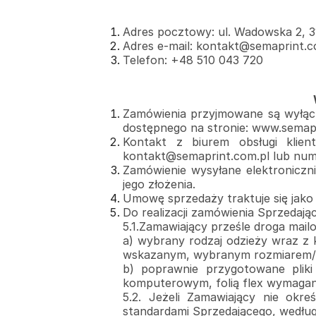
Adres pocztowy: ul. Wadowska 2, 
Adres e-mail:
kontakt@semaprint.c
Telefon:
+48 510 043 720
Zamówienia przyjmowane są wyłącz
dostępnego na stronie: www.
semapr
Kontakt z biurem obsługi kli
kontakt@semaprint.com.pl
lub num
Zamówienie wysyłane elektroniczni
jego złożenia.
Umowę sprzedaży traktuje się jako
Do realizacji zamówienia Sprzedają
5.1.Zamawiający prześle droga mail
a) wybrany rodzaj odzieży wraz z k
wskazanym, wybranym rozmiarem/ro
b) poprawnie przygotowane plik
komputerowym, folią flex wymagane
5.2. Jeżeli Zamawiający nie okre
standardami Sprzedającego, wedł