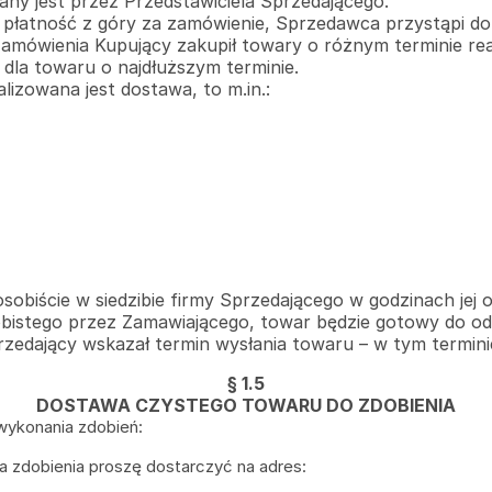
any jest przez Przedstawiciela Sprzedającego.
łatność z góry za zamówienie, Sprzedawca przystąpi do r
amówienia Kupujący zakupił towary o różnym terminie real
dla towaru o najdłuższym terminie.
lizowana jest dostawa, to m.in.:
biście w siedzibie firmy Sprzedającego w godzinach jej o
istego przez Zamawiającego, towar będzie gotowy do odb
zedający wskazał termin wysłania towaru – w tym termini
§ 1.5
DOSTAWA CZYSTEGO TOWARU DO ZDOBIENIA
wykonania zdobień:
a zdobienia proszę dostarczyć na adres: