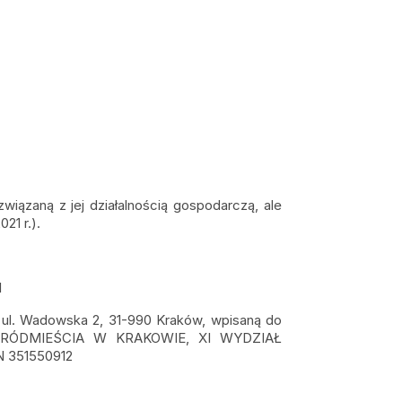
ązaną z jej działalnością gospodarczą, ale
21 r.).
l
 Wadowska 2, 31-990 Kraków, wpisaną do
A ŚRÓDMIEŚCIA W KRAKOWIE, XI WYDZIAŁ
 351550912