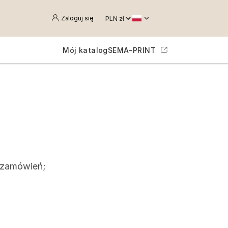
Zaloguj się
Mój katalog
SEMA-PRINT
i zamówień;