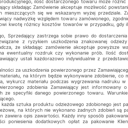
rodukcyjnego, ilość dostarczonego towaru może różnić s
ający składając Zamówienie akceptuje możliwość powstani
ch mieszczących się we wskazanym wyżej przedziale. Z
wiący nadwyżkę względem towaru zamówionego, zgodnie 
owi kwotę różnicy kosztów towarów w przypadku, gdy i
, Sprzedający zastrzega sobie prawo do dostarczenia 
związane z ryzykiem uszkodzenia znakowanej odzieży
adcza, że składając zamówienie akceptuje powyższe wa
a ewentualny rozdruk czy wykonanie prób. Ilość dos
iający ustali każdorazowo indywidualnie z przedstawic
zialności za uszkodzenia powierzonego przez Zamawiaj
materiału, na którym będzie wykonywane zdobienie, co 
nia, wykurcz materiału podczas wygrzewania nadruku w
wierzonego zdobienia Zamawiający jest informowany o
h ze specyfiki danego powierzonego towaru. Warunkiem 
jącego.
każda sztuka produktu odzieżowego zdobionego jest pa
ieżowe, na których nie wykonano żadnych zdobień są p
ton zawiera opis zawartości. Każdy inny sposób pakowan
ci poniesienia dodatkowych opłat za pakowanie Klien