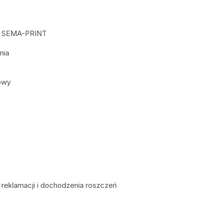
ie SEMA-PRINT
nia
owy
eklamacji i dochodzenia roszczeń