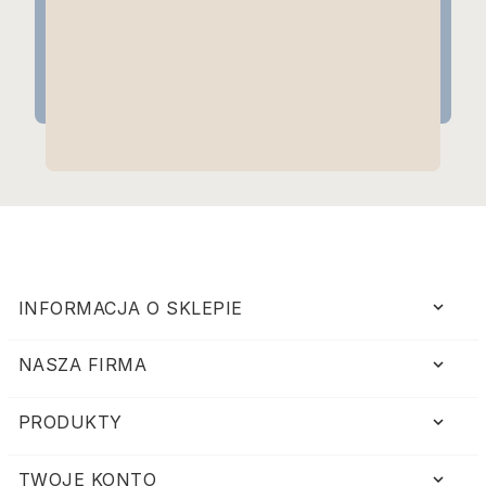
keyboard_arrow_down
INFORMACJA O SKLEPIE
NASZA FIRMA

PRODUKTY

TWOJE KONTO
