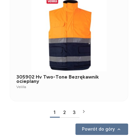
305902 Hv Two-Tone Bezrękawnik
ocieplany
Velilla
1
2
3
Powrót do góry
