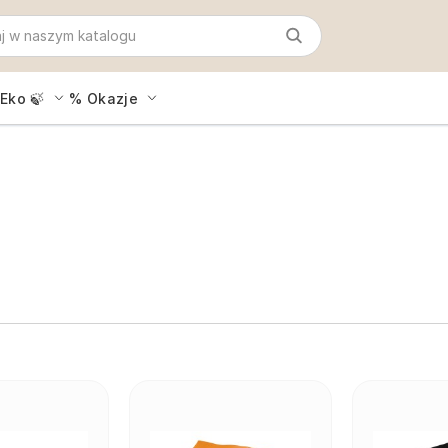
Eko 🍃
% Okazje