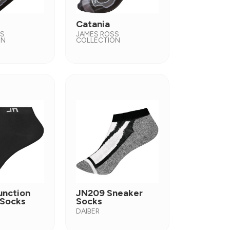
Catania
SS
JAMES ROSS
ON
COLLECTION
unction
JN209 Sneaker
 Socks
Socks
DAIBER