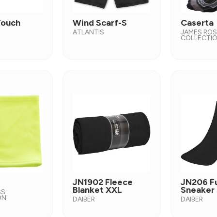
Touch
Wind Scarf-S
Caserta
ATLANTIS
JAMES RO
COLLECTI
JN1902 Fleece
JN206 F
Blanket XXL
Sneaker
SS
ON
DAIBER
DAIBER