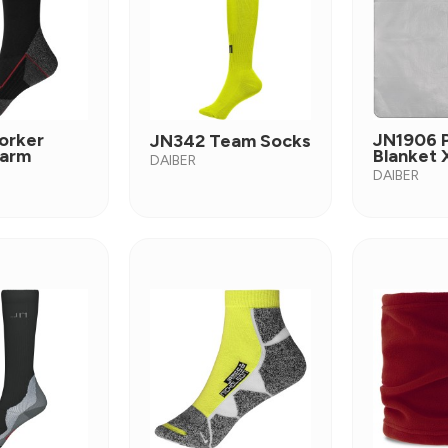
orker
JN1906 P
JN342 Team Socks
arm
Blanket 
DAIBER
DAIBER