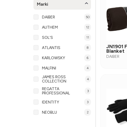
Marki
DAIBER
50
AUTHEM
12
SOL'S
11
JN1901 
ATLANTIS
8
Blanket
DAIBER
KARLOWSKY
6
MALFINI
4
JAMES ROSS
4
COLLECTION
REGATTA
3
PROFESSIONAL
IDENTITY
3
NEOBLU
2