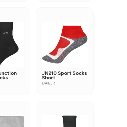
unction
JN210 Sport Socks
cks
Short
DAIBER