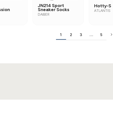
JN214 Sport
Hotty-S
sion
Sneaker Socks
ATLANTIS
DAIBER
2
3
…
5
1