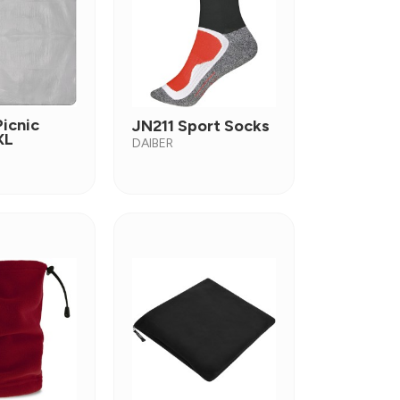
icnic
JN211 Sport Socks
XL
DAIBER