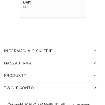
Bolt
SOL'S
keyboard_arrow_down
INFORMACJA O SKLEPIE
NASZA FIRMA

PRODUKTY

TWOJE KONTO

Copyright 2026 © SEMA-PRINT. All rights reserved