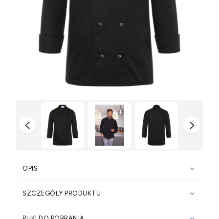

OPIS

SZCZEGÓŁY PRODUKTU

PLIKI DO POBRANIA