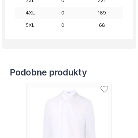
3XL
0
221
4XL
0
169
5XL
0
68
Podobne produkty