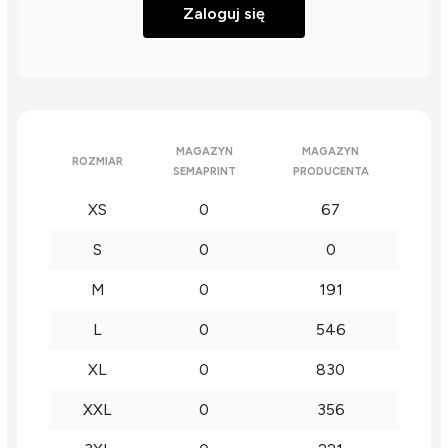
Zaloguj się
MAGAZYN
MAGAZYN
ROZMIAR
SEMAPRINT
PRODUCENTA
XS
0
67
S
0
0
M
0
191
L
0
546
XL
0
830
XXL
0
356